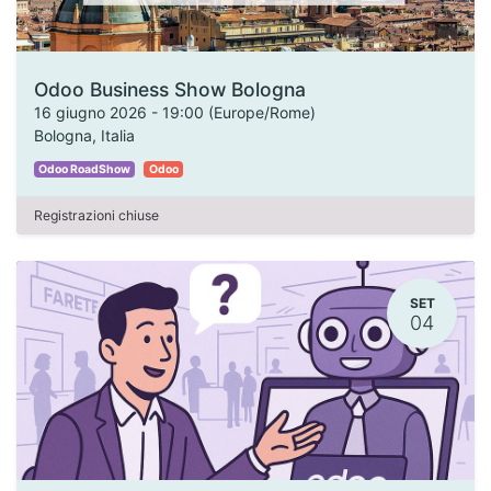
Odoo Business Show Bologna
16 giugno 2026
-
19:00
(
Europe/Rome
)
Bologna
,
Italia
Odoo RoadShow
Odoo
Registrazioni chiuse
SET
04