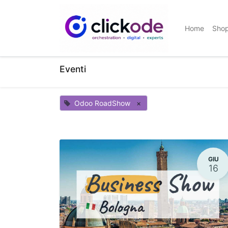
Home
Sho
Eventi
Odoo RoadShow
×
GIU
16