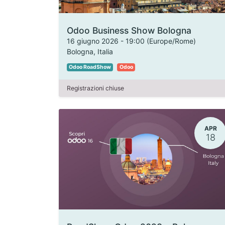
Odoo Business Show Bologna
16 giugno 2026
-
19:00
(
Europe/Rome
)
Bologna
,
Italia
Odoo RoadShow
Odoo
Registrazioni chiuse
APR
18