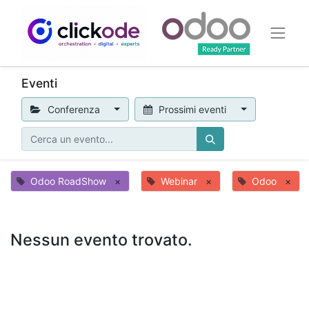
Eventi
Conferenza
Prossimi eventi
Odoo RoadShow
×
Webinar
×
Odoo
×
Nessun evento trovato.