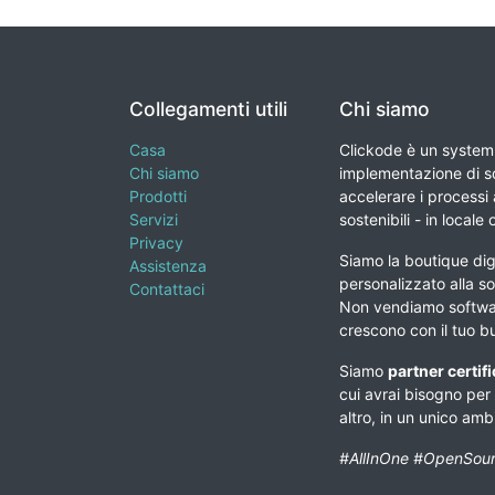
Collegamenti utili
Chi siamo
Casa
Clickode è un system 
Chi siamo
implementazione di so
Prodotti
accelerare i processi a
Servizi
sostenibili - in locale 
Privacy
Siamo la boutique digi
Assistenza
personalizzato alla so
Contattaci
Non vendiamo softwar
crescono con il tuo b
Siamo
partner certif
cui avrai bisogno per
altro, in un unico am
#AllInOne #OpenSour