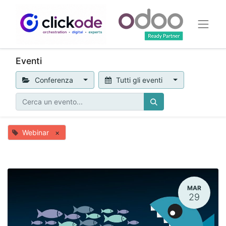
Eventi
Conferenza
Tutti gli eventi
Webinar
×
MAR
29