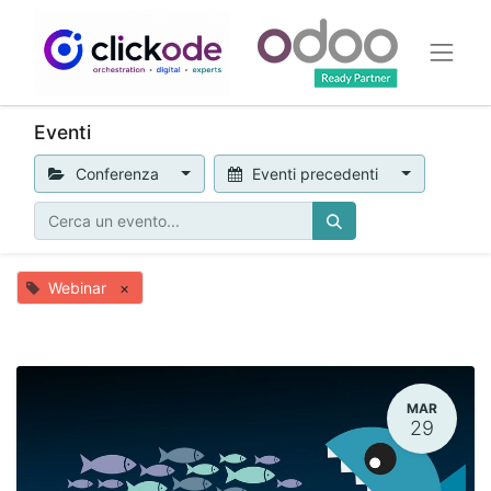
Eventi
Conferenza
Eventi precedenti
Webinar
×
MAR
29