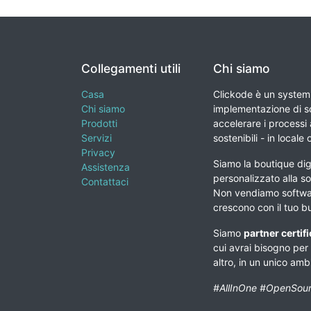
Collegamenti utili
Chi siamo
Casa
Clickode è un system 
Chi siamo
implementazione di so
Prodotti
accelerare i processi a
Servizi
sostenibili - in locale 
Privacy
Siamo la boutique digi
Assistenza
personalizzato alla so
Contattaci
Non vendiamo softwar
crescono con il tuo b
Siamo
partner certif
cui avrai bisogno per
altro, in un unico am
#AllInOne #OpenSour