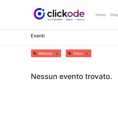
Home
Sho
Eventi
Webinar
×
Odoo
×
Nessun evento trovato.