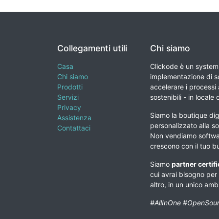
Collegamenti utili
Chi siamo
Casa
Clickode è un system 
Chi siamo
implementazione di so
Prodotti
accelerare i processi a
Servizi
sostenibili - in locale 
Privacy
Siamo la boutique digi
Assistenza
personalizzato alla so
Contattaci
Non vendiamo softwar
crescono con il tuo b
Siamo
partner certif
cui avrai bisogno per
altro, in un unico am
#AllInOne #OpenSour