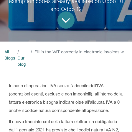
exemption codes already available on Odoo 10
and Odoo 12
All
Fill in the VAT correctly in electronic invoices with the new codes in force from 1 January 2021
Blogs
Our
blog
In caso di operazioni IVA senza l'addebito dell'IVA
(operazioni esenti, escluse e non imponibili), all'interno della
fattura elettronica bisogna indicare oltre all'aliquota IVA a 0
anche il codice natura corrispondente all'operazione.
Il nuovo tracciato xml della fattura elettronica obbligatorio
dal 1 gennaio 2021 ha previsto che i codici natura IVA N2,