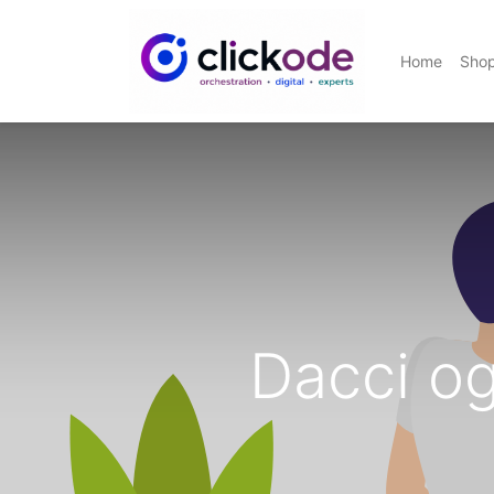
Home
Sho
Dacci og