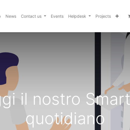
p
News
Contact us
Events
Helpdesk
Projects
gi il nostro Smar
quotidiano