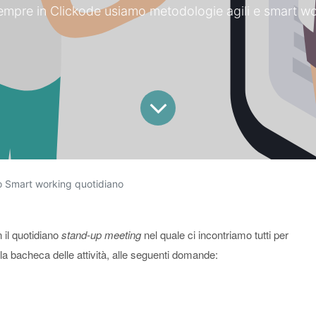
empre in Clickode usiamo metodologie agili e smart wo
ro Smart working quotidiano
n il quotidiano
stand-up meeting
nel quale ci incontriamo tutti per
la bacheca delle attività, alle seguenti domande: