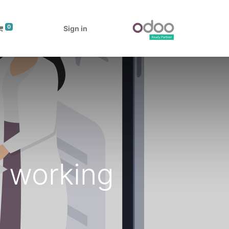
0
Sign in
t working