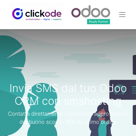
Invia SMS dal tuo Odoo
CRM con smshosting
Contatta direttamente i tuoi clienti approfittando
del buono sconto 15% sul primo ordine