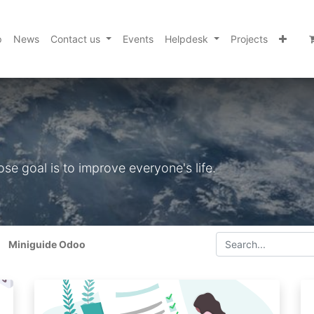
p
News
Contact us
Events
Helpdesk
Projects
e goal is to improve everyone's life.
Miniguide Odoo