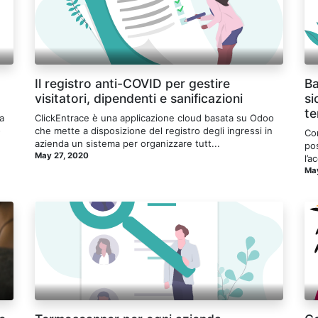
Il registro anti-COVID per gestire
Ba
visitatori, dipendenti e sanificazioni
si
t
a
ClickEntrace è una applicazione cloud basata su Odoo
-
che mette a disposizione del registro degli ingressi in
Con
azienda un sistema per organizzare tutt...
pos
May 27, 2020
l’a
May