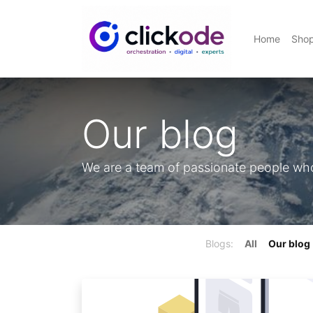
Home
Sho
Our blog
We are a team of passionate people whos
Blogs:
All
Our blog