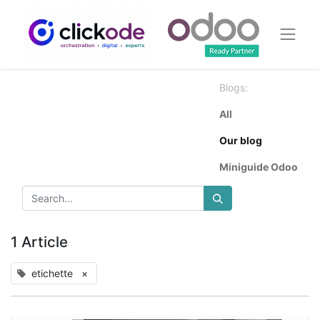
Blogs:
All
Our blog
Miniguide Odoo
1 Article
etichette
×