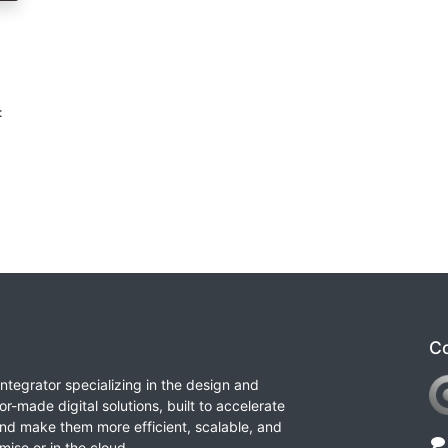
e
:
Co
integrator specializing in the design and
or-made digital solutions, built to accelerate
nd make them more efficient, scalable, and
ise or in the cloud.