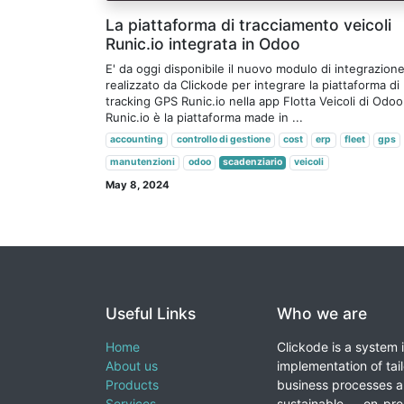
La piattaforma di tracciamento veicoli
Runic.io integrata in Odoo
E' da oggi disponibile il nuovo modulo di integrazion
realizzato da Clickode per integrare la piattaforma di
tracking GPS Runic.io nella app Flotta Veicoli di Odoo
Runic.io è la piattaforma made in ...
accounting
controllo di gestione
cost
erp
fleet
gps
manutenzioni
odoo
scadenziario
veicoli
May 8, 2024
Useful Links
Who we are
Home
Clickode is a system 
About us
implementation of tail
Products
business processes a
Services
sustainable — on-prem