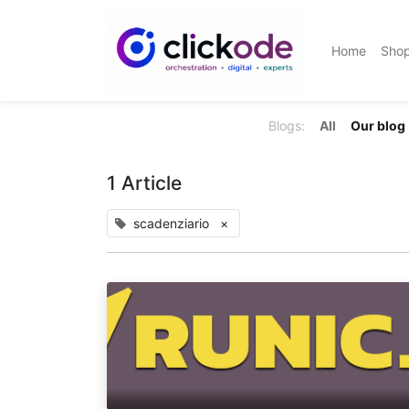
Home
Sho
Blogs:
All
Our blog
1 Article
scadenziario
×