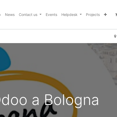
p
News
Contact us
Events
Helpdesk
Projects
doo a Bologna