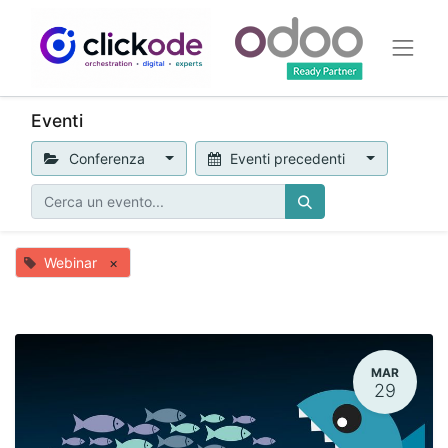
Eventi
Conferenza
Eventi precedenti
Webinar
×
MAR
29