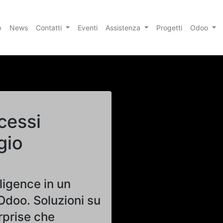
p
News
Contatti
Eventi
Assistenza
Progetti
Odoo
cessi
gio
ligence in un
Odoo. Soluzioni su
rprise che