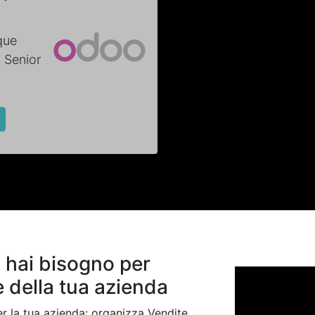
que
i Senior
i hai bisogno per
e della tua azienda
r la tua azienda: organizza Vendite,