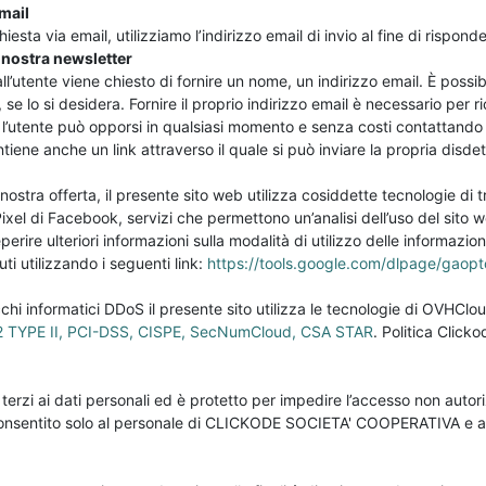
email
esta via email, utilizziamo l’indirizzo email di invio al fine di risponde
a nostra newsletter
ll’utente viene chiesto di fornire un nome, un indirizzo email. È possib
 lo si desidera. Fornire il proprio indirizzo email è necessario per 
, l’utente può opporsi in qualsiasi momento e senza costi contattando 
tiene anche un link attraverso il quale si può inviare la propria disdet
nostra offerta, il presente sito web utilizza cosiddette tecnologie d
Pixel di Facebook, servizi che permettono un’analisi dell’uso del sito 
perire ulteriori informazioni sulla modalità di utilizzo delle informazioni
ti utilizzando i seguenti link:
https://tools.google.com/dlpage/gaopt
acchi informatici DDoS il presente sito utilizza le tecnologie di OVHCl
2 TYPE II, PCI-DSS, CISPE, SecNumCloud, CSA STAR
. Politica Click
erzi ai dati personali ed è protetto per impedire l’accesso non autori
 consentito solo al personale di CLICKODE SOCIETA' COOPERATIVA e ad 