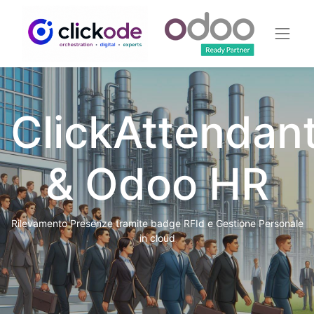
ClickAttendan
& Odoo HR
Rilevamento Presenze tramite badge RFId e Gestione Personale
in cloud