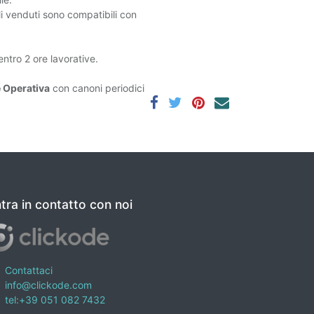
ali venduti sono compatibili con
entro 2 ore lavorative.
 Operativa
con canoni periodici
tra in contatto con noi
Contattaci
info@clickode.com
tel:+39 051 082 7432