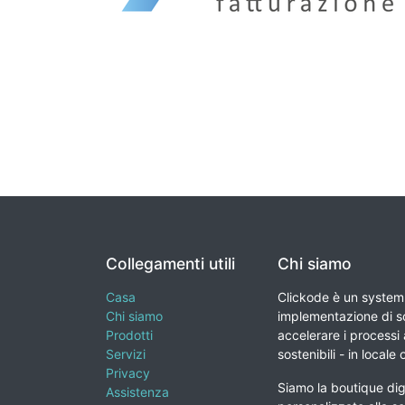
Collegamenti utili
Chi siamo
Casa
Clickode è un system 
Chi siamo
implementazione di so
Prodotti
accelerare i processi a
Servizi
sostenibili - in locale 
Privacy
Siamo la boutique digi
Assistenza