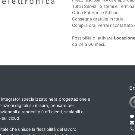
Tutti i Servizi, Sistemi e Termin
Odoo Enterprise Edition.
Consegna gratuita in Italia.
Compra ora, verrai ricontattato 
Possibilità di attivare
Locazione
da 24 a 60 mesi.
En
integrator specializzato nella progettazione e
luzioni digitali su misura, pensate per
ziendali e renderli più efficienti, scalabili e
o sul cloud.
tale che unisce la flessibilità del lavoro