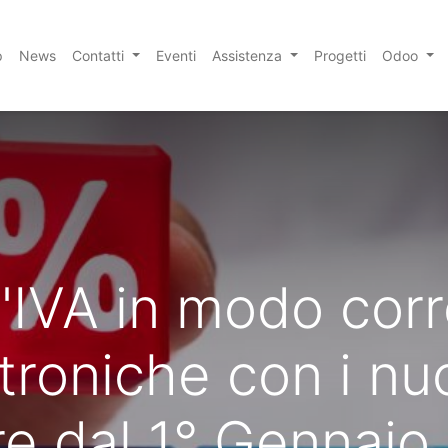
p
News
Contatti
Eventi
Assistenza
Progetti
Odoo
'IVA in modo corr
ttroniche con i nuo
re dal 1° Gennaio