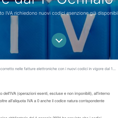
to IVA richiedono nuovi codici esenzione già disponib
etto nelle fatture elettroniche con i nuovi codici in vigore dal 1° Gennaio 2021
 dell'IVA (operazioni esenti, escluse e non imponibili), all'interno
 oltre all'aliquota IVA a 0 anche il codice natura corrispondente
ronica obbligatorio dal 1 gennaio 2021 ha previsto che i codici