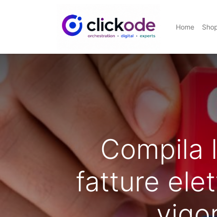
Home
Sho
Compila l
fatture ele
vigo