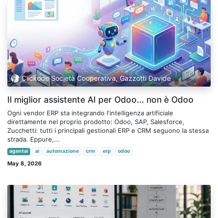
Clickode Società Cooperativa, Gazzotti Davide
Il miglior assistente AI per Odoo... non è Odoo
Ogni vendor ERP sta integrando l'intelligenza artificiale
direttamente nel proprio prodotto: Odoo, SAP, Salesforce,
Zucchetti: tutti i principali gestionali ERP e CRM seguono la stessa
strada. Eppure,...
agentai
ai
automazione
crm
erp
odoo
May 8, 2026