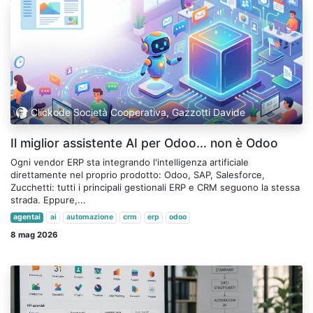
Clickode Società Cooperativa, Gazzotti Davide
Il miglior assistente AI per Odoo... non è Odoo
Ogni vendor ERP sta integrando l'intelligenza artificiale
direttamente nel proprio prodotto: Odoo, SAP, Salesforce,
Zucchetti: tutti i principali gestionali ERP e CRM seguono la stessa
strada. Eppure,...
agentai
ai
automazione
crm
erp
odoo
8 mag 2026