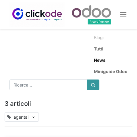
Blog:
Tutti
News
Miniguide Odoo
3 articoli
agentai
×