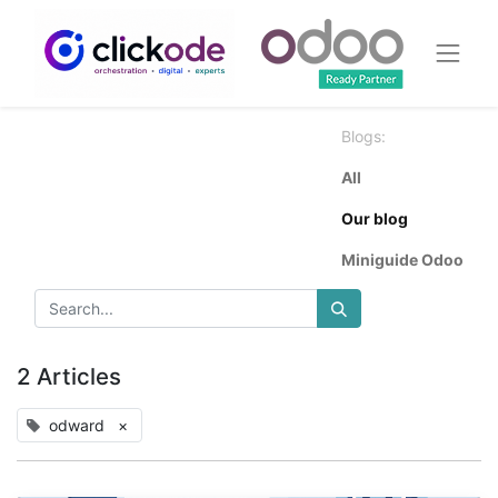
Blogs:
All
Our blog
Miniguide Odoo
2 Articles
odward
×