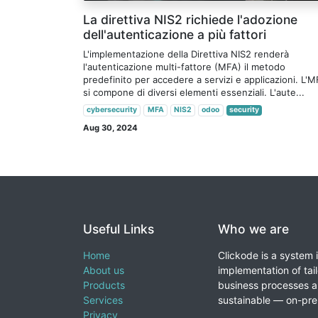
La direttiva NIS2 richiede l'adozione
dell'autenticazione a più fattori
L'implementazione della Direttiva NIS2 renderà
l'autenticazione multi-fattore (MFA) il metodo
predefinito per accedere a servizi e applicazioni. L'
si compone di diversi elementi essenziali. L'aute...
cybersecurity
MFA
NIS2
odoo
security
Aug 30, 2024
Useful Links
Who we are
Home
Clickode is a system 
About us
implementation of tail
Products
business processes a
Services
sustainable — on-prem
Privacy