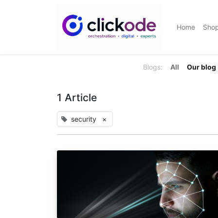
Home
Sho
Blogs:
All
Our blog
1 Article
security
×