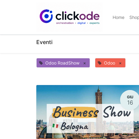
Home
Sho
Eventi
Odoo RoadShow
×
Odoo
×
GIU
16