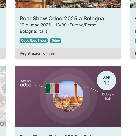
RoadShow Odoo 2025 a Bologna
19 giugno 2025
-
18:00
(
Europe/Rome
)
Bologna
,
Italia
Odoo RoadShow
Odoo
Registrazioni chiuse
APR
18