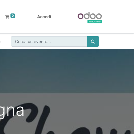
0
Accedi
a
gna