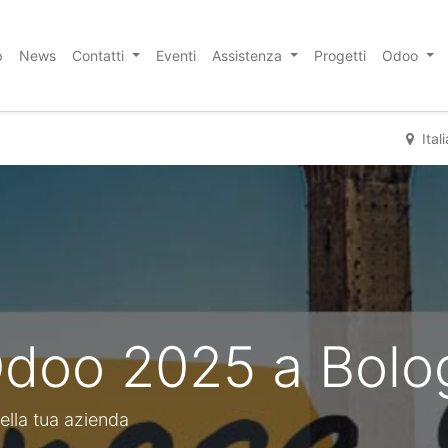
p
News
Contatti
Eventi
Assistenza
Progetti
Odoo
Itali
doo 2025 a Bolo
ella tua azienda