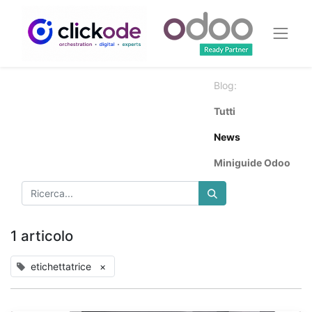
Blog:
Tutti
News
Miniguide Odoo
1 articolo
etichettatrice
×