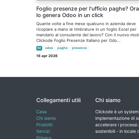
Foglio presenze per l'ufficio paghe? Ora
lo genera Odoo in un click
Quante volte a fine mese qualcuno in azienda deve
ricopiare a mano le timbrature in un foglio Excel per
mandarlo al consulente del lavoro? Con il nuovo mod
Clickode Foglio Presenze Italiano per Odo...
hr
odoo
paghe
presenze
16 apr 2026
Collegamenti utili
Chi siamo
Casa
Clickode è un system 
Chi siamo
implementazione di so
Prodotti
accelerare i processi a
Servizi
sostenibili - in locale 
Privacy