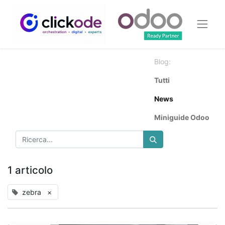
Blog:
Tutti
News
Miniguide Odoo
1 articolo
zebra
×