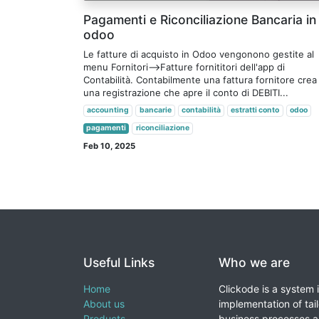
Pagamenti e Riconciliazione Bancaria in
odoo
Le fatture di acquisto in Odoo vengonono gestite al
menu Fornitori-->Fatture fornititori dell'app di
Contabilità. Contabilmente una fattura fornitore crea
una registrazione che apre il conto di DEBITI...
accounting
bancarie
contabilità
estratti conto
odoo
pagamenti
riconciliazione
Feb 10, 2025
Useful Links
Who we are
Home
Clickode is a system 
About us
implementation of tail
Products
business processes a