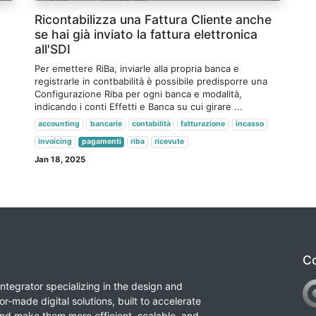
Ricontabilizza una Fattura Cliente anche
se hai già inviato la fattura elettronica
all'SDI
Per emettere RiBa, inviarle alla propria banca e
registrarle in contbabilità è possibile predisporre una
Configurazione Riba per ogni banca e modalità,
indicando i conti Effetti e Banca su cui girare ...
accounting
bancarie
contabilità
fatturazione
incasso
invoicing
pagamenti
riba
ricevute
Jan 18, 2025
Co
integrator specializing in the design and
or-made digital solutions, built to accelerate
nd make them more efficient, scalable, and