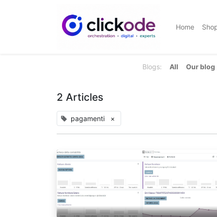
Home
Sho
Blogs:
All
Our blog
2 Articles
pagamenti
×