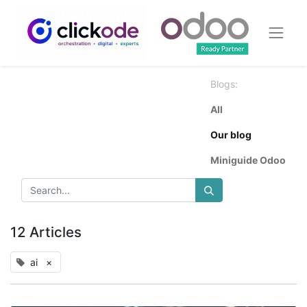
Blogs:
All
Our blog
Miniguide Odoo
12 Articles
ai
×