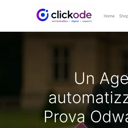
Home
Sho
Un Agen
automatizz
Prova Odwa