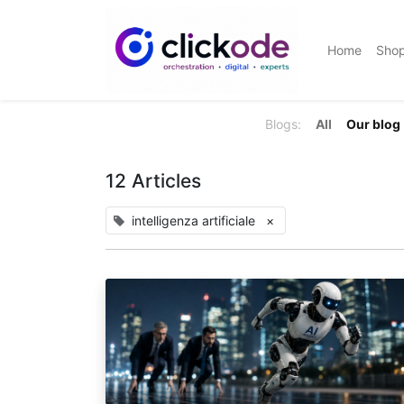
Home
Sho
Blogs:
All
Our blog
12 Articles
intelligenza artificiale
×