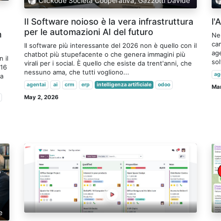
Clickode Società Cooperativa, Gazzotti Davide
Il Software noioso è la vera infrastruttura
l'
per le automazioni AI del futuro
m
Nel
cam
Il software più interessante del 2026 non è quello con il
age
chatbot più stupefacente o che genera immagini più
 il
sol
virali per i social. È quello che esiste da trent'anni, che
 16
nessuno ama, che tutti vogliono...
ag
ia
agentai
ai
crm
erp
intelligenza artificiale
odoo
Mar
May 2, 2026
e