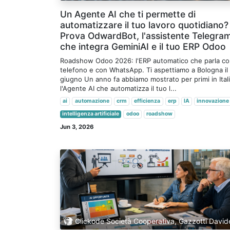
Un Agente AI che ti permette di
automatizzare il tuo lavoro quotidiano?
Prova OdwardBot, l'assistente Telegra
che integra GeminiAI e il tuo ERP Odoo
Roadshow Odoo 2026: l'ERP automatico che parla con
telefono e con WhatsApp. Ti aspettiamo a Bologna il
giugno Un anno fa abbiamo mostrato per primi in Ital
l'Agente AI che automatizza il tuo l...
ai
automazione
crm
efficienza
erp
IA
innovazione
intelligenza artificiale
odoo
roadshow
Jun 3, 2026
Clickode Società Cooperativa, Gazzotti David