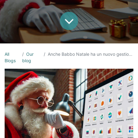
All
Our
Anche Babbo Natale ha un nuovo gestionale 5.0
Blogs
blog