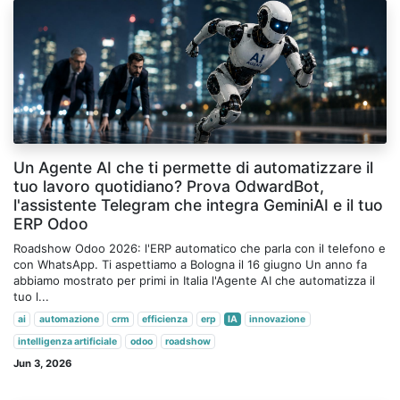
Un Agente AI che ti permette di automatizzare il
tuo lavoro quotidiano? Prova OdwardBot,
l'assistente Telegram che integra GeminiAI e il tuo
ERP Odoo
Roadshow Odoo 2026: l'ERP automatico che parla con il telefono e
con WhatsApp. Ti aspettiamo a Bologna il 16 giugno Un anno fa
abbiamo mostrato per primi in Italia l'Agente AI che automatizza il
tuo l...
ai
automazione
crm
efficienza
erp
IA
innovazione
intelligenza artificiale
odoo
roadshow
Jun 3, 2026