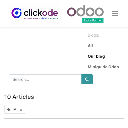
Blogs:
All
Our blog
Miniguide Odoo
10 Articles
IA
×