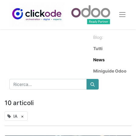
Blog:
Tutti
News
Miniguide Odoo
10 articoli
IA
×