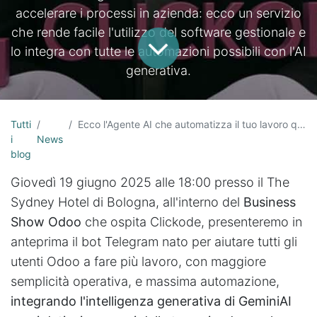
accelerare i processi in azienda: ecco un servizio
che rende facile l'utilizzo del software gestionale e
lo integra con tutte le automazioni possibili con l'AI
generativa.
Tutti
Ecco l'Agente AI che automatizza il tuo lavoro quotidiano: un bot tuo assistente che integra l'intelligenza artificiale generativa con il tuo ERP Odoo
i
News
blog
Giovedì 19 giugno 2025 alle 18:00 presso il The
Sydney Hotel di Bologna, all'interno del
Business
Show Odoo
che ospita Clickode, presenteremo in
anteprima il bot Telegram nato per aiutare tutti gli
utenti Odoo a fare più lavoro, con maggiore
semplicità operativa, e massima automazione,
integrando l'intelligenza generativa di GeminiAI