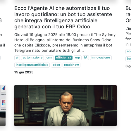
Ecco l'Agente AI che automatizza il tuo
Bu
lavoro quotidiano: un bot tuo assistente
ra
6
che integra l'intelligenza artificiale
Or
generativa con il tuo ERP Odoo
L'i
Pi
on
Giovedì 19 giugno 2025 alle 18:00 presso il The Sydney
fo
Hotel di Bologna, all'interno del Business Show Odoo
in 
 il
che ospita Clickode, presenteremo in anteprima il bot
Telegram nato per aiutare tutti gli ut...
ac
ai
automazione
crm
efficienza
erp
IA
innovazione
in
intelligenza artificiale
odoo
roadshow
3 g
15 giu 2025