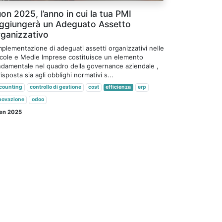
on 2025, l’anno in cui la tua PMI
ggiungerà un Adeguato Assetto
ganizzativo
mplementazione di adeguati assetti organizzativi nelle
ccole e Medie Imprese costituisce un elemento
ndamentale nel quadro della governance aziendale ,
risposta sia agli obblighi normativi s...
counting
controllo di gestione
cost
efficienza
erp
novazione
odoo
en 2025