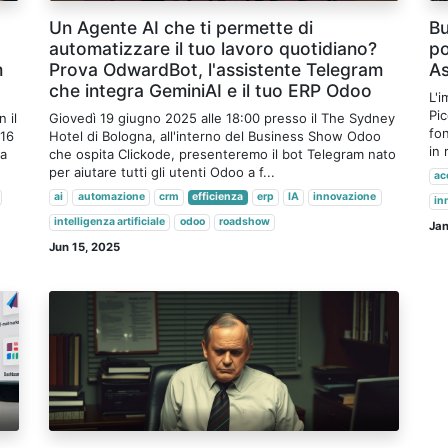
Un Agente AI che ti permette di
Bu
automatizzare il tuo lavoro quotidiano?
po
m
Prova OdwardBot, l'assistente Telegram
As
che integra GeminiAI e il tuo ERP Odoo
L'i
Pi
 il
Giovedì 19 giugno 2025 alle 18:00 presso il The Sydney
fo
 16
Hotel di Bologna, all'interno del Business Show Odoo
in 
ia
che ospita Clickode, presenteremo il bot Telegram nato
per aiutare tutti gli utenti Odoo a f...
ac
ai
automazione
crm
efficienza
erp
IA
innovazione
in
intelligenza artificiale
odoo
roadshow
Jan
Jun 15, 2025