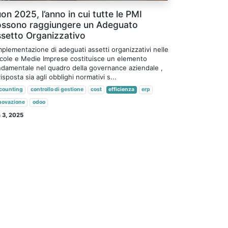
on 2025, l’anno in cui tutte le PMI
ssono raggiungere un Adeguato
setto Organizzativo
mplementazione di adeguati assetti organizzativi nelle
ccole e Medie Imprese costituisce un elemento
ndamentale nel quadro della governance aziendale ,
risposta sia agli obblighi normativi s...
counting
controllo di gestione
cost
efficienza
erp
novazione
odoo
 3, 2025