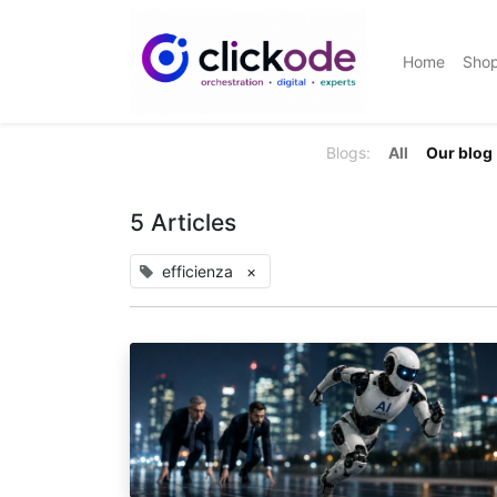
Home
Sho
Blogs:
All
Our blog
5 Articles
efficienza
×