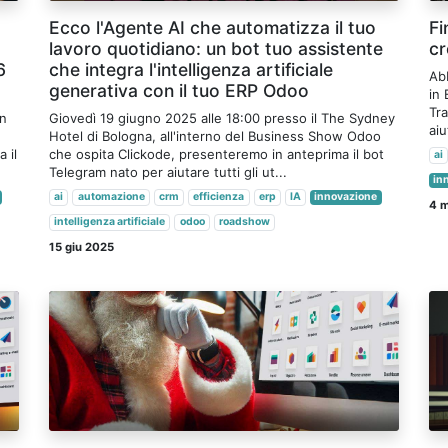
Ecco l'Agente AI che automatizza il tuo
Fi
lavoro quotidiano: un bot tuo assistente
cr
6
che integra l'intelligenza artificiale
Ab
generativa con il tuo ERP Odoo
in 
Tra
on
Giovedì 19 giugno 2025 alle 18:00 presso il The Sydney
aiu
Hotel di Bologna, all'interno del Business Show Odoo
 il
che ospita Clickode, presenteremo in anteprima il bot
ai
Telegram nato per aiutare tutti gli ut...
in
ai
automazione
crm
efficienza
erp
IA
innovazione
4 
intelligenza artificiale
odoo
roadshow
15 giu 2025