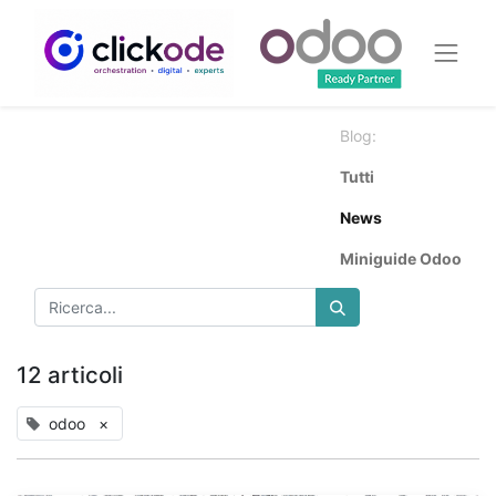
Blog:
Tutti
News
Miniguide Odoo
12 articoli
odoo
×