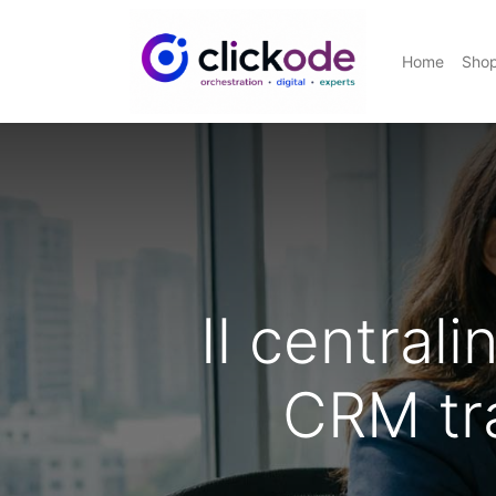
Home
Sho
Il central
CRM tr