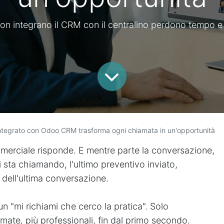
on integrano il CRM con il centralino perdono tempo e
 integrato con Odoo CRM trasforma ogni chiamata in un'opportunità
ommerciale risponde. E mentre parte la conversazione,
 sta chiamando, l'ultimo preventivo inviato,
 dell'ultima conversazione.
 "mi richiami che cerco la pratica". Solo
rmate, più professionali, fin dal primo secondo.