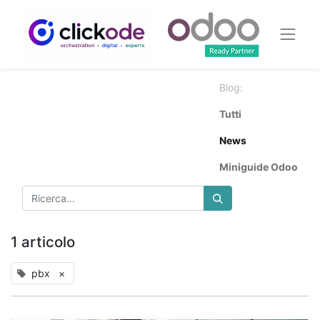
Blog:
Tutti
News
Miniguide Odoo
1 articolo
pbx
×