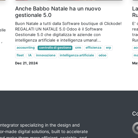
Anche Babbo Natale ha un nuovo
La
gestionale 5.0
Ru
Buon Natale a tutti dalla Software boutique di Clickode!
E' 
REGALATI UN NATALE 5.0 Odoo è il Software
rea
elle
Gestionale 5.0 che digitalizza le aziende con
tra
intelligenza artificiale e intelligenza umana!...
Run
 ,
accounting
controllo di gestione
crm
efficienza
erp
ac
fleet
IA
innovazione
intelligenza artificiale
odoo
ma
Dec 21, 2024
Ma
Co
integrator specializing in the design and
or-made digital solutions, built to accelerate
nd make them more efficient, scalable, and