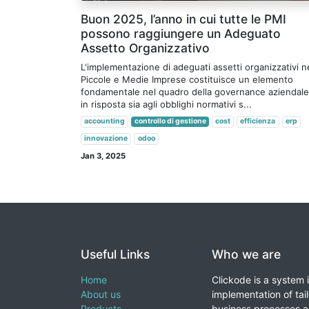
Buon 2025, l’anno in cui tutte le PMI
possono raggiungere un Adeguato
Assetto Organizzativo
L'implementazione di adeguati assetti organizzativi n
Piccole e Medie Imprese costituisce un elemento
fondamentale nel quadro della governance aziendale
in risposta sia agli obblighi normativi s...
accounting
controllo di gestione
cost
efficienza
erp
innovazione
odoo
Jan 3, 2025
Useful Links
Who we are
Home
Clickode is a system 
About us
implementation of tail
Products
business processes a