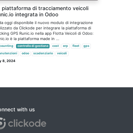
 piattaforma di tracciamento veicoli
nic.io integrata in Odoo
da oggi disponibile il nuovo modulo di integrazione
lizzato da Clickode per integrare la piattaforma di
cking GPS Runic.io nella app Flotta Veicoli di Odoo:
ic.io è la piattaforma made in ...
counting
controllo di gestione
cost
erp
fleet
gps
nutenzioni
odoo
scadenziario
veicoli
y 8, 2024
nnect with us