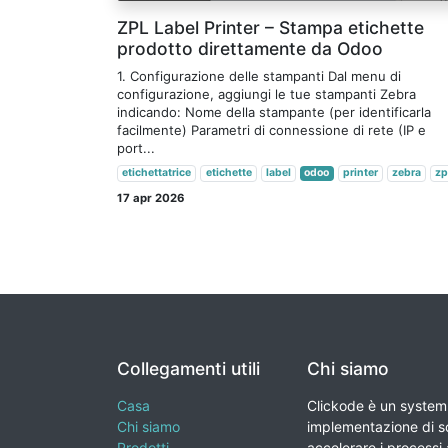
ZPL Label Printer – Stampa etichette
prodotto direttamente da Odoo
1. Configurazione delle stampanti Dal menu di
configurazione, aggiungi le tue stampanti Zebra
indicando: Nome della stampante (per identificarla
facilmente) Parametri di connessione di rete (IP e
port...
etichettatrice
etichette
label
odoo
printer
zebra
zp
17 apr 2026
Collegamenti utili
Chi siamo
Casa
Clickode è un system 
Chi siamo
implementazione di so
Prodotti
accelerare i processi a