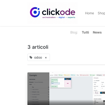
Home
Sho
Blog:
Tutti
News
3 articoli
odoo
×