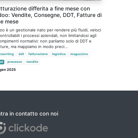
tturazione differita a fine mese con
oo: Vendite, Consegne, DDT, Fatture di
ne mese
o è un gestionale nato per rendere più fluidi, veloci
ontrollabili i processi aziendali, non limitandosi agli
empimenti normativi: non parliamo solo di DDT e
tture, ma mappiamo in modo preci...
counting
ddt
fatturazione
logistica
magazzino
oo
processo
vendita
 gen 2025
tra in contatto con noi