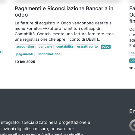
Pagamenti e Riconciliazione Bancaria in
Fa
odoo
Od
fi
Le fatture di acquisto in Odoo vengonono gestite al
menu Fornitori-->Fatture fornititori dell'app di
Odo
Contabilità. Contabilmente una fattura fornitore crea
e c
una registrazione che apre il conto di DEBITI...
ad
Fa
accounting
bancarie
contabilità
estratti conto
odoo
l
ac
pagamenti
riconciliazione
od
10 feb 2025
18
En
integrator specializzato nella progettazione e
luzioni digitali su misura, pensate per
ziendali e renderli più efficienti, scalabili e