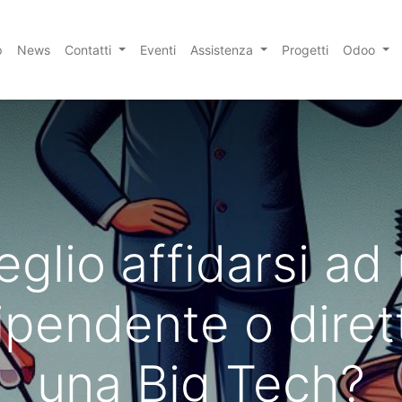
p
News
Contatti
Eventi
Assistenza
Progetti
Odoo
glio affidarsi ad
ipendente o dire
una Big Tech?