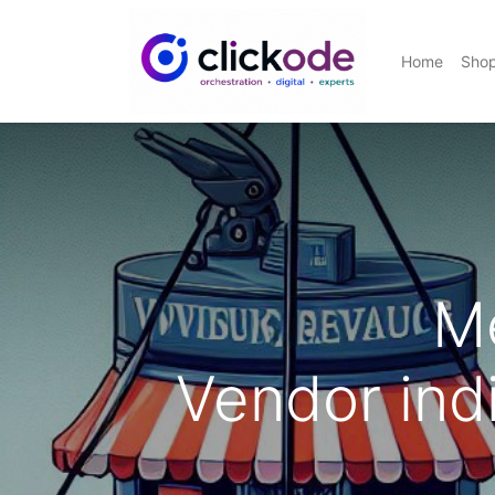
Home
Sho
Me
Vendor ind