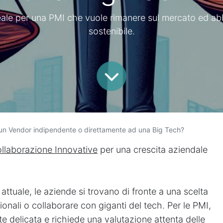
deale per una PMI che vuole rimanere sul mercato ed ab
sostenibile.
 un Vendor indipendente o direttamente ad una Big Tech?
ollaborazione Innovative
per una crescita aziendale
tuale, le aziende si trovano di fronte a una scelta
izionali o collaborare con giganti del tech. Per le PMI,
e delicata e richiede una valutazione attenta delle