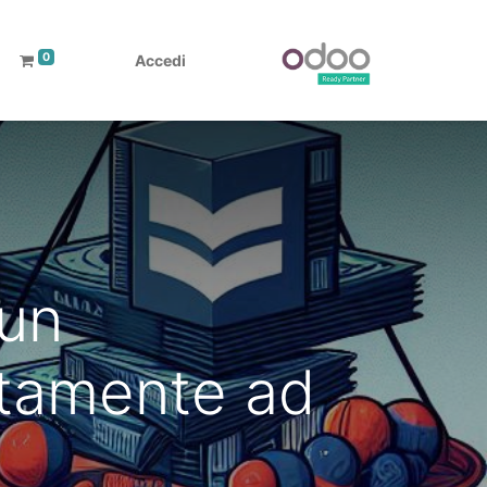
0
Accedi
 un
ttamente ad