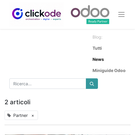
Blog:
Tutti
News
Miniguide Odoo
2 articoli
Partner
×