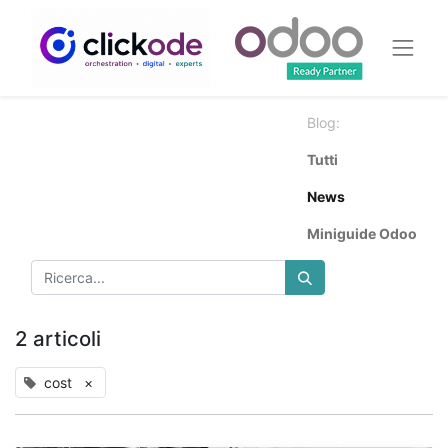
Blog:
Tutti
News
Miniguide Odoo
2 articoli
cost
×