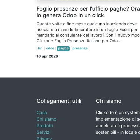
Foglio presenze per l'ufficio paghe? Ora
lo genera Odoo in un click
Quante volte a fine mese qualcuno in azienda deve
ricopiare a mano le timbrature in un foglio Excel per
mandarlo al consulente del lavoro? Con il nuovo mod
Clickode Foglio Presenze Italiano per Odo...
hr
odoo
paghe
presenze
16 apr 2026
Collegamenti utili
Chi siamo
Casa
Clickode è un system 
Chi siamo
implementazione di so
Prodotti
accelerare i processi a
Servizi
sostenibili - in locale 
Privacy